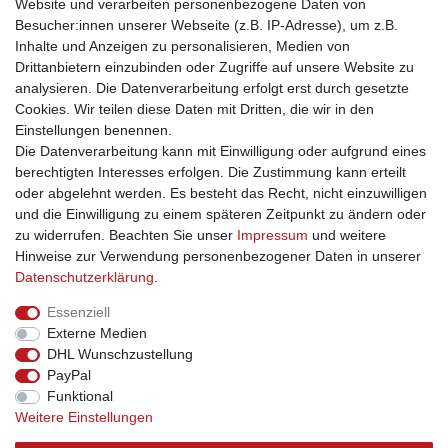
Website und verarbeiten personenbezogene Daten von
In den Warenkorb
Besucher:innen unserer Webseite (z.B. IP-Adresse), um z.B.
*
inkl. ges. MwSt.
zzgl.
Versandkosten
Inhalte und Anzeigen zu personalisieren, Medien von
Drittanbietern einzubinden oder Zugriffe auf unsere Website zu
analysieren. Die Datenverarbeitung erfolgt erst durch gesetzte
1
2
3
Cookies. Wir teilen diese Daten mit Dritten, die wir in den
Einstellungen benennen.
Die Datenverarbeitung kann mit Einwilligung oder aufgrund eines
berechtigten Interesses erfolgen. Die Zustimmung kann erteilt
oder abgelehnt werden. Es besteht das Recht, nicht einzuwilligen
und die Einwilligung zu einem späteren Zeitpunkt zu ändern oder
Impressum
Daten­schutz­erklärung
AGB
zu widerrufen. Beachten Sie unser
Impressum
und weitere
Hinweise zur Verwendung personenbezogener Daten in unserer
Daten­schutz­erklärung
.
Barrierefreiheitserklärung
Widerrufs­recht
Essenziell
Externe Medien
Kontakt
Vertrag widerrufen
DHL Wunschzustellung
PayPal
INFORMATIONEN
Funktional
Weitere Einstellungen
Über uns
Versand