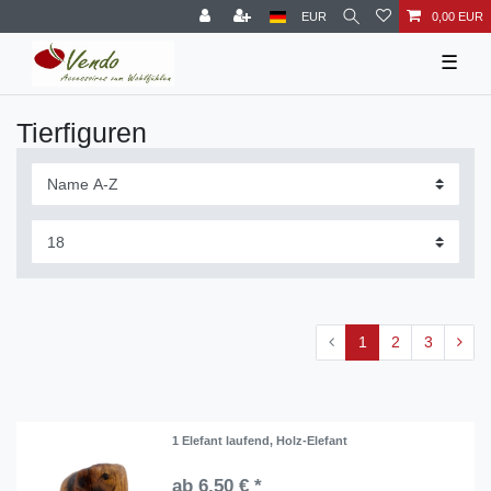
EUR
0,00 EUR
☰
Tierfiguren
1
2
3
1 Elefant laufend, Holz-Elefant
ab 6,50 € *