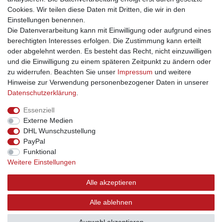
Produktes unterstreicht.
Cookies. Wir teilen diese Daten mit Dritten, die wir in den
Einstellungen benennen.
Die Datenverarbeitung kann mit Einwilligung oder aufgrund eines
berechtigten Interesses erfolgen. Die Zustimmung kann erteilt
oder abgelehnt werden. Es besteht das Recht, nicht einzuwilligen
und die Einwilligung zu einem späteren Zeitpunkt zu ändern oder
Impressum
Daten­schutz­erklärung
AGB
zu widerrufen. Beachten Sie unser
Impressum
und weitere
Hinweise zur Verwendung personenbezogener Daten in unserer
Daten­schutz­erklärung
.
Barrierefreiheitserklärung
Widerrufs­recht
Essenziell
Externe Medien
Kontakt
Vertrag widerrufen
DHL Wunschzustellung
PayPal
INFORMATIONEN
Funktional
Weitere Einstellungen
Über uns
Versand
Alle akzeptieren
Kontakt
Links
Alle ablehnen
Hilfe