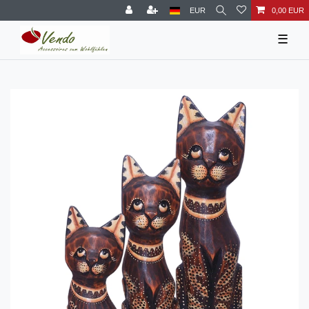
EUR
0,00 EUR
☰