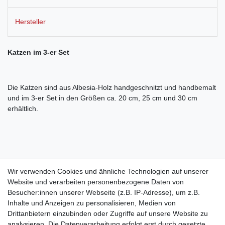
Hersteller
Katzen im 3-er Set
Die Katzen sind aus Albesia-Holz handgeschnitzt und handbemalt
und im 3-er Set in den Größen ca. 20 cm, 25 cm und 30 cm
erhältlich.
Bei diesem Artikel handelt es sich um ein handgeschnitztes Unikat
Wir verwenden Cookies und ähnliche Technologien auf unserer
aus Holz. Daher können leichte
Website und verarbeiten personenbezogene Daten von
Abweichungen vom abgebildeten Produkt in Form, Farbe und
Besucher:innen unserer Webseite (z.B. IP-Adresse), um z.B.
Größe vorkommen, was keinen
Inhalte und Anzeigen zu personalisieren, Medien von
Drittanbietern einzubinden oder Zugriffe auf unsere Website zu
Reklamationsgrund darstellt, sondern die Einzigartigkeit des
analysieren. Die Datenverarbeitung erfolgt erst durch gesetzte