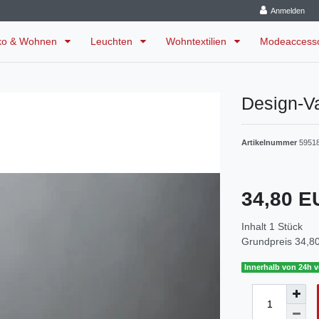
Anmelden
ko & Wohnen
Leuchten
Wohntextilien
Modeaccess
Design-V
Artikelnummer
5951
34,80 
Inhalt
1
Stück
Grundpreis
34,80
Innerhalb von 24h v