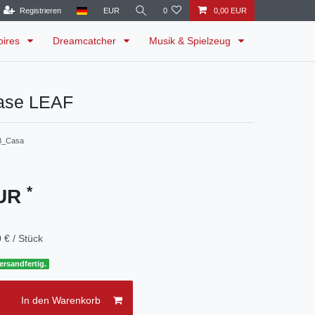
Registrieren
EUR
0
0,00 EUR
oires
Dreamcatcher
Musik & Spielzeug
ase LEAF
8_Casa
*
EUR
 € / Stück
ersandfertig.
In den Warenkorb