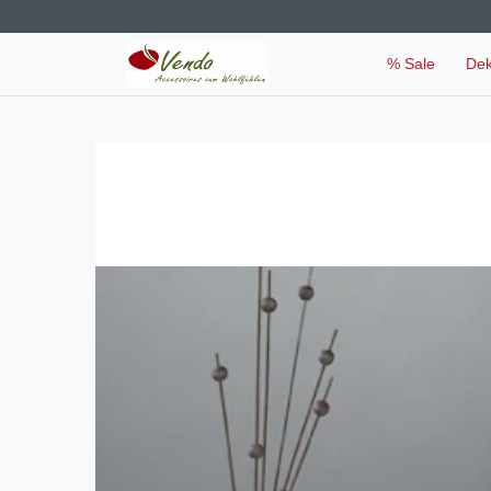
% Sale
De