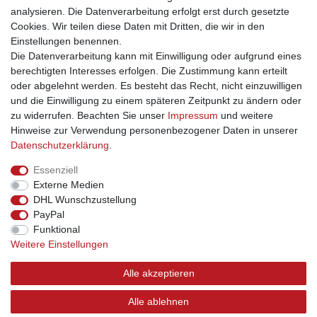
analysieren. Die Datenverarbeitung erfolgt erst durch gesetzte
1
2
Cookies. Wir teilen diese Daten mit Dritten, die wir in den
Einstellungen benennen.
Die Datenverarbeitung kann mit Einwilligung oder aufgrund eines
berechtigten Interesses erfolgen. Die Zustimmung kann erteilt
oder abgelehnt werden. Es besteht das Recht, nicht einzuwilligen
und die Einwilligung zu einem späteren Zeitpunkt zu ändern oder
Impressum
Daten­schutz­erklärung
AGB
zu widerrufen. Beachten Sie unser
Impressum
und weitere
Hinweise zur Verwendung personenbezogener Daten in unserer
Daten­schutz­erklärung
.
Barrierefreiheitserklärung
Widerrufs­recht
Essenziell
Externe Medien
Kontakt
Vertrag widerrufen
DHL Wunschzustellung
PayPal
INFORMATIONEN
Funktional
Weitere Einstellungen
Über uns
Versand
Alle akzeptieren
Kontakt
Links
Alle ablehnen
Hilfe