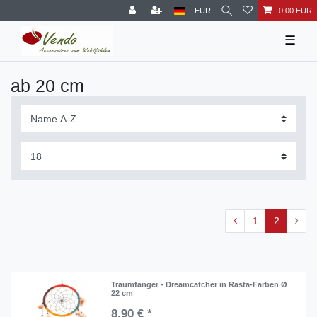
EUR
0,00 EUR
☰
ab 20 cm
1
2
Traumfänger - Dreamcatcher in Rasta-Farben Ø
22 cm
8,90 € *