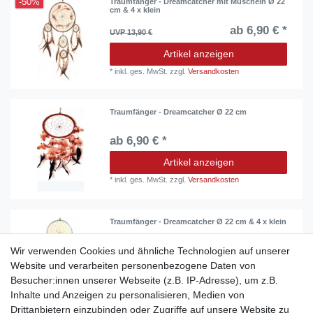
-50%
Traumfänger - Dreamcatcher mit Muscheln Ø 22
cm & 4 x klein
ab 6,90 € *
UVP 13,90 €
Artikel anzeigen
*
inkl. ges. MwSt.
zzgl.
Versandkosten
Traumfänger - Dreamcatcher Ø 22 cm
ab 6,90 € *
Artikel anzeigen
*
inkl. ges. MwSt.
zzgl.
Versandkosten
Traumfänger - Dreamcatcher Ø 22 cm & 4 x klein
ab 9,90 € *
Wir verwenden Cookies und ähnliche Technologien auf unserer
Website und verarbeiten personenbezogene Daten von
Artikel anzeigen
Besucher:innen unserer Webseite (z.B. IP-Adresse), um z.B.
*
inkl. ges. MwSt.
zzgl.
Versandkosten
Inhalte und Anzeigen zu personalisieren, Medien von
Drittanbietern einzubinden oder Zugriffe auf unsere Website zu