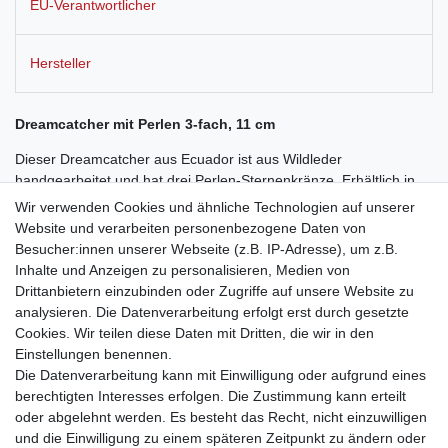
EU-Verantwortlicher
Hersteller
Dreamcatcher mit Perlen 3-fach, 11 cm
Dieser Dreamcatcher aus Ecuador ist aus Wildleder
handgearbeitet und hat drei Perlen-Sternenkränze. Erhältlich in
den Farben natur, braun und schwarz.
Wir verwenden Cookies und ähnliche Technologien auf unserer
Website und verarbeiten personenbezogene Daten von
Nach der indianischen Mythologie verschafft der Dreamcatcher
Besucher:innen unserer Webseite (z.B. IP-Adresse), um z.B.
mit dem Netz in der Mitte dem Schlafenden einen von Alpträumen
Inhalte und Anzeigen zu personalisieren, Medien von
befreiten Schlaf. Das Gewebe lässt die guten Träume auf den
Drittanbietern einzubinden oder Zugriffe auf unsere Website zu
Schlafenden herabsinken, die bösen Träume verfangen sich
analysieren. Die Datenverarbeitung erfolgt erst durch gesetzte
jedoch im Netz und verbrennen mit dem ersten Tageslicht.
Cookies. Wir teilen diese Daten mit Dritten, die wir in den
Einstellungen benennen.
Die Datenverarbeitung kann mit Einwilligung oder aufgrund eines
berechtigten Interesses erfolgen. Die Zustimmung kann erteilt
oder abgelehnt werden. Es besteht das Recht, nicht einzuwilligen
und die Einwilligung zu einem späteren Zeitpunkt zu ändern oder
Impressum
Daten­schutz­erklärung
AGB