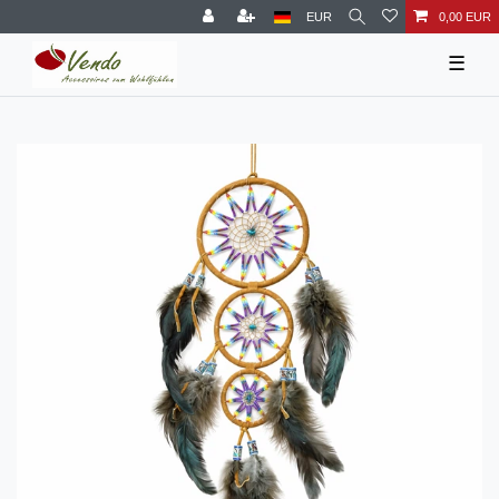
EUR
0,00 EUR
☰