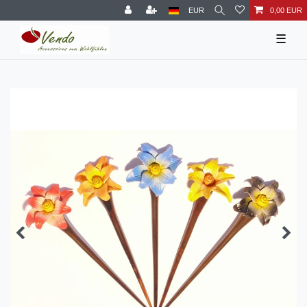
EUR
0,00 EUR
☰