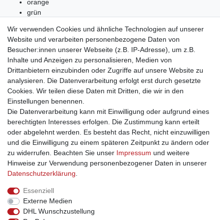
orange
grün
türkis
Wir verwenden Cookies und ähnliche Technologien auf unserer
blau
Website und verarbeiten personenbezogene Daten von
rot
Besucher:innen unserer Webseite (z.B. IP-Adresse), um z.B.
lila
Inhalte und Anzeigen zu personalisieren, Medien von
silber
Drittanbietern einzubinden oder Zugriffe auf unsere Website zu
gold
analysieren. Die Datenverarbeitung erfolgt erst durch gesetzte
schwarz
Cookies. Wir teilen diese Daten mit Dritten, die wir in den
Einstellungen benennen.
Die Datenverarbeitung kann mit Einwilligung oder aufgrund eines
berechtigten Interesses erfolgen. Die Zustimmung kann erteilt
oder abgelehnt werden. Es besteht das Recht, nicht einzuwilligen
und die Einwilligung zu einem späteren Zeitpunkt zu ändern oder
Impressum
Daten­schutz­erklärung
AGB
zu widerrufen. Beachten Sie unser
Impressum
und weitere
Hinweise zur Verwendung personenbezogener Daten in unserer
Daten­schutz­erklärung
.
Barrierefreiheitserklärung
Widerrufs­recht
Essenziell
Externe Medien
Kontakt
Vertrag widerrufen
DHL Wunschzustellung