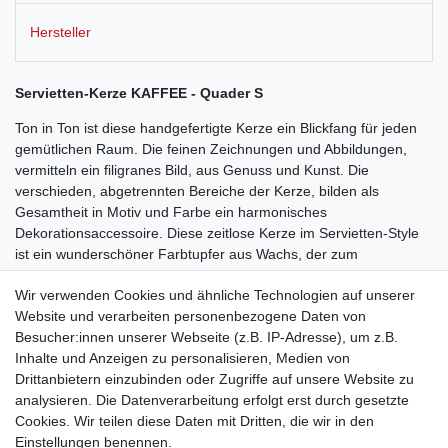
Hersteller
Servietten-Kerze KAFFEE - Quader S
Ton in Ton ist diese handgefertigte Kerze ein Blickfang für jeden
gemütlichen Raum. Die feinen Zeichnungen und Abbildungen,
vermitteln ein filigranes Bild, aus Genuss und Kunst. Die
verschieden, abgetrennten Bereiche der Kerze, bilden als
Gesamtheit in Motiv und Farbe ein harmonisches
Dekorationsaccessoire. Diese zeitlose Kerze im Servietten-Style
ist ein wunderschöner Farbtupfer aus Wachs, der zum
Zusammensitzen und zu einem Gespräch, beschienen von
Wir verwenden Cookies und ähnliche Technologien auf unserer
Kerzenlicht einlädt. Diese in altrosa und beige gehaltene Kerze
Website und verarbeiten personenbezogene Daten von
gibt es auch in der Größe 8 x 8 x 12 Zentimeter.
Besucher:innen unserer Webseite (z.B. IP-Adresse), um z.B.
Der Kerzenständer/Teller ist nicht mit im Lieferumfang enthalten.
Inhalte und Anzeigen zu personalisieren, Medien von
Das Angebot beinhaltet nur
eine
Kerze.
Drittanbietern einzubinden oder Zugriffe auf unsere Website zu
analysieren. Die Datenverarbeitung erfolgt erst durch gesetzte
Dieses Kerzendesign ist auch als Zylinder oder Triangel erhältlich.
Cookies. Wir teilen diese Daten mit Dritten, die wir in den
Einstellungen benennen.