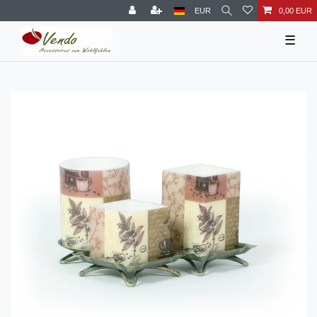
EUR
0,00 EUR
☰