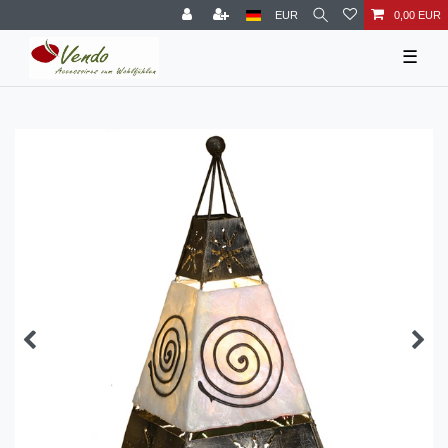
EUR
0,00 EUR
☰