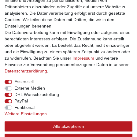
Inhalte und Anzeigen zu personalisieren, Medien von
handelsüblichen Sicherheitsschalter ausgerüstet. Bitte verwenden
Drittanbietern einzubinden oder Zugriffe auf unsere Website zu
Sie als Leuchtmittel nur Glühbirnen mit maximal 40 Watt oder eine
analysieren. Die Datenverarbeitung erfolgt erst durch gesetzte
entsprechende Energiesparlampe.
Cookies. Wir teilen diese Daten mit Dritten, die wir in den
Einstellungen benennen.
Die Datenverarbeitung kann mit Einwilligung oder aufgrund eines
berechtigten Interesses erfolgen. Die Zustimmung kann erteilt
oder abgelehnt werden. Es besteht das Recht, nicht einzuwilligen
und die Einwilligung zu einem späteren Zeitpunkt zu ändern oder
Impressum
Daten­schutz­erklärung
AGB
zu widerrufen. Beachten Sie unser
Impressum
und weitere
Hinweise zur Verwendung personenbezogener Daten in unserer
Daten­schutz­erklärung
.
Barrierefreiheitserklärung
Widerrufs­recht
Essenziell
Externe Medien
Kontakt
Vertrag widerrufen
DHL Wunschzustellung
PayPal
INFORMATIONEN
Funktional
Weitere Einstellungen
Über uns
Versand
Alle akzeptieren
Kontakt
Links