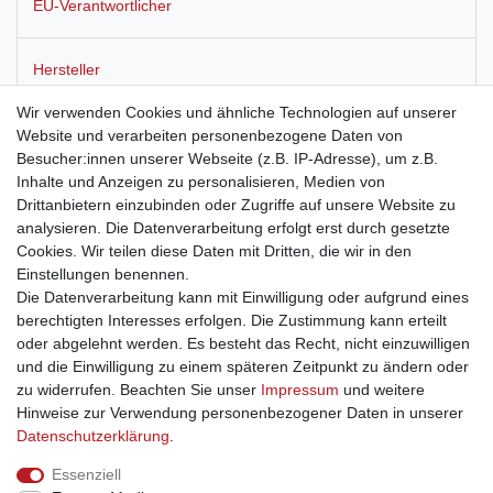
EU-Verantwortlicher
Hersteller
Wir verwenden Cookies und ähnliche Technologien auf unserer
Website und verarbeiten personenbezogene Daten von
Räucherstäbchen Golden Nag,
15 g
Besucher:innen unserer Webseite (z.B. IP-Adresse), um z.B.
Inhalte und Anzeigen zu personalisieren, Medien von
Drittanbietern einzubinden oder Zugriffe auf unsere Website zu
Wahlweise in den Düften: Forest, Palo Santo, White Sage oder
analysieren. Die Datenverarbeitung erfolgt erst durch gesetzte
Lemon Grass.
Cookies. Wir teilen diese Daten mit Dritten, die wir in den
Einstellungen benennen.
Die Datenverarbeitung kann mit Einwilligung oder aufgrund eines
berechtigten Interesses erfolgen. Die Zustimmung kann erteilt
oder abgelehnt werden. Es besteht das Recht, nicht einzuwilligen
und die Einwilligung zu einem späteren Zeitpunkt zu ändern oder
Impressum
Daten­schutz­erklärung
AGB
zu widerrufen. Beachten Sie unser
Impressum
und weitere
Hinweise zur Verwendung personenbezogener Daten in unserer
Daten­schutz­erklärung
.
Barrierefreiheitserklärung
Widerrufs­recht
Essenziell