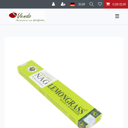
EUR
0,00 EUR
☰