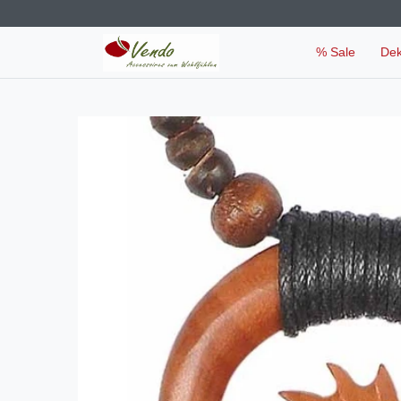
% Sale
De