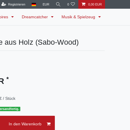
Registrieren
EUR
0
0,00 EUR
oires
Dreamcatcher
Musik & Spielzeug
te aus Holz (Sabo-Wood)
*
UR
€ / Stück
ersandfertig.
In den Warenkorb