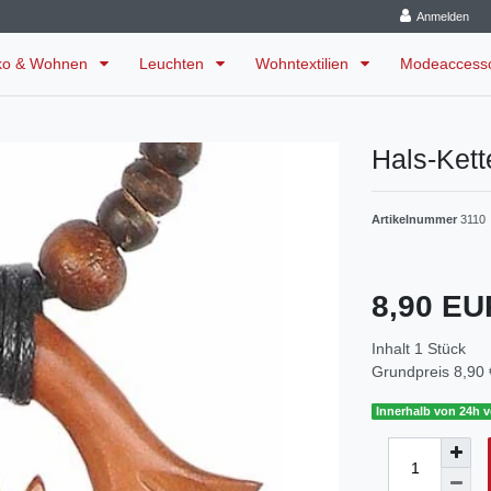
Anmelden
ko & Wohnen
Leuchten
Wohntextilien
Modeaccess
Hals-Ket
Artikelnummer
3110
8,90 E
Inhalt
1
Stück
Grundpreis
8,90 
Innerhalb von 24h v