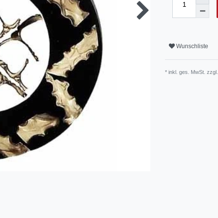
Wunschliste
* inkl. ges. MwSt. zzgl