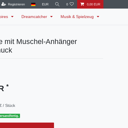
Registrieren
EUR
0
0,00 EUR
oires
Dreamcatcher
Musik & Spielzeug
te mit Muschel-Anhänger
muck
*
UR
€ / Stück
ersandfertig.