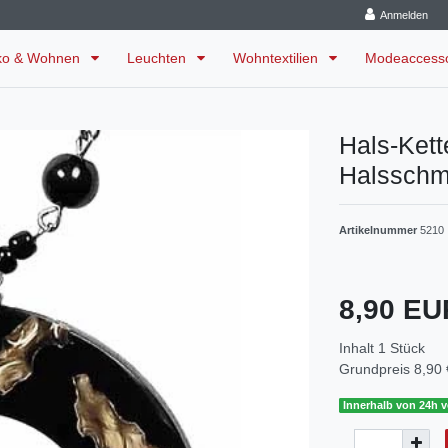
Anmelden
ko & Wohnen
Leuchten
Wohntextilien
Modeaccess
Hals-Ket
Halssch
Artikelnummer
5210
8,90 E
Inhalt
1
Stück
Grundpreis
8,90 
Innerhalb von 24h v