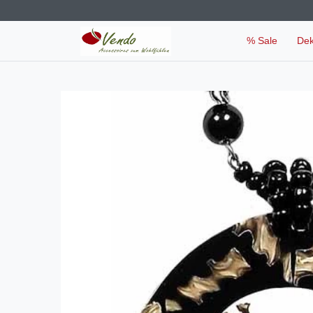
% Sale
De