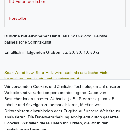
EU-Verantwortlicher
Hersteller
Buddha mit erhobener Hand
, aus Soar-Wood. Feinste
balinesische Schnitzkunst.
Erhältlich in folgenden Größen: ca. 20, 30, 40, 50 cm.
Soar-Wood bzw. Soar Holz wird auch als asiatische Eiche
bezeichnet und ist ein festes schweres Holz
.
Wir verwenden Cookies und ähnliche Technologien auf unserer
Bei diesem Artikel handelt es sich um ein handgeschnitztes Unikat
Website und verarbeiten personenbezogene Daten von
aus Holz. Daher können leichte
Besucher:innen unserer Webseite (z.B. IP-Adresse), um z.B.
Abweichungen vom abgebildeten Produkt in Form, Farbe und
Inhalte und Anzeigen zu personalisieren, Medien von
Größe vorkommen, was keinen
Drittanbietern einzubinden oder Zugriffe auf unsere Website zu
Reklamationsgrund darstellt, sondern die Einzigartigkeit des
analysieren. Die Datenverarbeitung erfolgt erst durch gesetzte
Produktes unterstreicht.
Cookies. Wir teilen diese Daten mit Dritten, die wir in den
Einstellungen benennen.