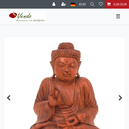
EUR
0,00 EUR
☰