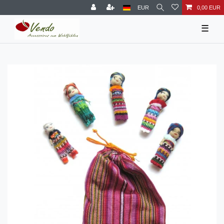
EUR
0,00 EUR
☰