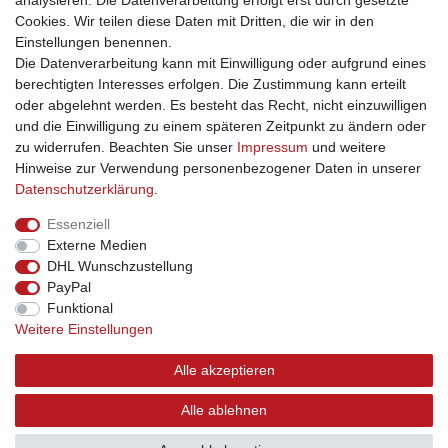
analysieren. Die Datenverarbeitung erfolgt erst durch gesetzte
daß am nächsten Morgen dann alle Sorgen verschwunden seien.
Cookies. Wir teilen diese Daten mit Dritten, die wir in den
Einstellungen benennen.
Die Datenverarbeitung kann mit Einwilligung oder aufgrund eines
berechtigten Interesses erfolgen. Die Zustimmung kann erteilt
oder abgelehnt werden. Es besteht das Recht, nicht einzuwilligen
und die Einwilligung zu einem späteren Zeitpunkt zu ändern oder
Impressum
Daten­schutz­erklärung
AGB
zu widerrufen. Beachten Sie unser
Impressum
und weitere
Hinweise zur Verwendung personenbezogener Daten in unserer
Daten­schutz­erklärung
.
Barrierefreiheitserklärung
Widerrufs­recht
Essenziell
Externe Medien
Kontakt
Vertrag widerrufen
DHL Wunschzustellung
PayPal
INFORMATIONEN
Funktional
Weitere Einstellungen
Über uns
Versand
Alle akzeptieren
Kontakt
Links
Alle ablehnen
Hilfe