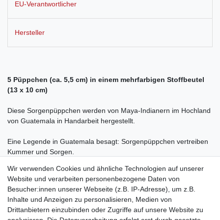
EU-Verantwortlicher
Hersteller
5
Püppchen (ca. 5,5 cm) in einem mehrfarbigen Stoffbeutel
(13 x 10 cm)
Diese Sorgenpüppchen werden von Maya-Indianern im Hochland
von Guatemala in Handarbeit hergestellt.
Eine Legende in Guatemala besagt: Sorgenpüppchen vertreiben
Kummer und Sorgen.
Wir verwenden Cookies und ähnliche Technologien auf unserer
Einst verlieh der Sonnengott der Prinzessin Ixmucane die Gabe,
Website und verarbeiten personenbezogene Daten von
Probleme und Sorgen anderer Menschen zu lösen. Die Prinzessin
Besucher:innen unserer Webseite (z.B. IP-Adresse), um z.B.
gab diese Fähigkeit an Platzhalter weiter: Erzähle jeder
Inhalte und Anzeigen zu personalisieren, Medien von
Sorgenpuppe eine Sorge und lege die Sorgenpüppchen dann
Drittanbietern einzubinden oder Zugriffe auf unsere Website zu
während des Schlafs unter Dein Kopfkissen. Die Legende besagt,