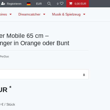
Registrieren
EUR
0
0,00 EUR
oires
Dreamcatcher
Musik & Spielzeug
er Mobile 65 cm –
nger in Orange oder Bunt
PerDuo
*
EUR
 € / Stück