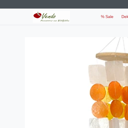
% Sale
De