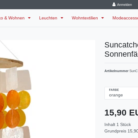
Anmelden
ko & Wohnen
Leuchten
Wohntextilien
Modeaccess
Suncatch
Sonnenfä
Artikelnummer
SunC
FARBE
15,90 
Inhalt
1
Stück
Grundpreis
15,90