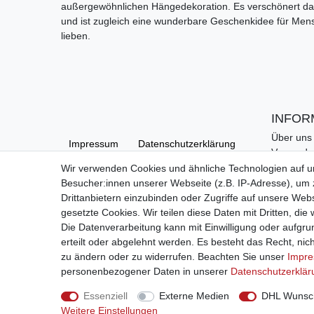
außergewöhnlichen Hängedekoration. Es verschönert da
und ist zugleich eine wunderbare Geschenkidee für Mensc
lieben.
INFOR
Über uns
Impressum
Daten­schutz­erklärung
Versand
Kontakt
Wir verwenden Cookies und ähnliche Technologien auf 
Links
Besucher:innen unserer Webseite (z.B. IP-Adresse), um z
AGB
Barrierefreiheitserklärung
Hilfe
Drittanbietern einzubinden oder Zugriffe auf unsere Webs
gesetzte Cookies. Wir teilen diese Daten mit Dritten, die
Die Datenverarbeitung kann mit Einwilligung oder aufgru
Widerrufs­recht
erteilt oder abgelehnt werden. Es besteht das Recht, nich
zu ändern oder zu widerrufen. Beachten Sie unser
Impr
personenbezogener Daten in unserer
Daten­schutz­erklä
Kontakt
Vertrag widerrufen
Essenziell
Externe Medien
DHL Wunsch
Weitere Einstellungen