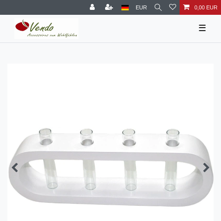
EUR
0,00 EUR
☰