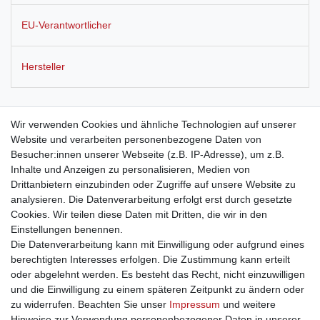
EU-Verantwortlicher
Hersteller
Blumenvase aus Glas und Holz, in weiß, schwarz oder braun
Wir verwenden Cookies und ähnliche Technologien auf unserer
erhältlich, Breite ca. 30 cm
Website und verarbeiten personenbezogene Daten von
Besucher:innen unserer Webseite (z.B. IP-Adresse), um z.B.
Inhalte und Anzeigen zu personalisieren, Medien von
Die Vase Fiona beeinhaltet vier Gläser und bietet damit genug
Drittanbietern einzubinden oder Zugriffe auf unsere Website zu
Platz für kleine Sträuße, einzelne Blumen oder Gräser. Sie ist in
analysieren. Die Datenverarbeitung erfolgt erst durch gesetzte
den Farben weiß, braun oder schwarz erhältlich.
Cookies. Wir teilen diese Daten mit Dritten, die wir in den
Einstellungen benennen.
Die Datenverarbeitung kann mit Einwilligung oder aufgrund eines
berechtigten Interesses erfolgen. Die Zustimmung kann erteilt
oder abgelehnt werden. Es besteht das Recht, nicht einzuwilligen
und die Einwilligung zu einem späteren Zeitpunkt zu ändern oder
Impressum
Daten­schutz­erklärung
AGB
zu widerrufen. Beachten Sie unser
Impressum
und weitere
Hinweise zur Verwendung personenbezogener Daten in unserer