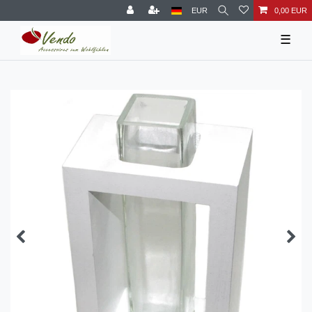
EUR
0,00 EUR
☰