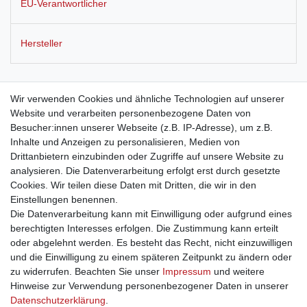
EU-Verantwortlicher
Hersteller
Blumenvase aus Glas und Holz, in weiß, schwarz oder braun
Wir verwenden Cookies und ähnliche Technologien auf unserer
erhältlich, Höhe ca. 19 cm
Website und verarbeiten personenbezogene Daten von
Besucher:innen unserer Webseite (z.B. IP-Adresse), um z.B.
Inhalte und Anzeigen zu personalisieren, Medien von
Die Vase Lea bietet jedem kleinen Strauß, einzelnen Blumen oder
Drittanbietern einzubinden oder Zugriffe auf unsere Website zu
Gräsern einen schönen Platz. Sie ist in den Farben weiß, braun
analysieren. Die Datenverarbeitung erfolgt erst durch gesetzte
oder schwarz erhältlich.
Cookies. Wir teilen diese Daten mit Dritten, die wir in den
Einstellungen benennen.
Die Datenverarbeitung kann mit Einwilligung oder aufgrund eines
berechtigten Interesses erfolgen. Die Zustimmung kann erteilt
oder abgelehnt werden. Es besteht das Recht, nicht einzuwilligen
und die Einwilligung zu einem späteren Zeitpunkt zu ändern oder
Impressum
Daten­schutz­erklärung
AGB
zu widerrufen. Beachten Sie unser
Impressum
und weitere
Hinweise zur Verwendung personenbezogener Daten in unserer
Daten­schutz­erklärung
.
Barrierefreiheitserklärung
Widerrufs­recht