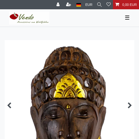
EUR
0,00 EUR
☰