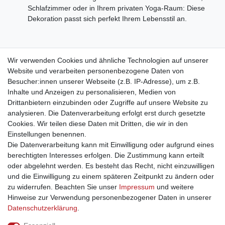
Schlafzimmer oder in Ihrem privaten Yoga-Raum: Diese
Dekoration passt sich perfekt Ihrem Lebensstil an.
Hinweis: Alle unsere Masken sind Originale aus Bali (Indonesien).
Wir verwenden Cookies und ähnliche Technologien auf unserer
Sie werden dort in kleinen Handwerksbetrieben handgeschnitzt
Website und verarbeiten personenbezogene Daten von
und handbemalt. Jede Maske ist ein Unikat aus dem
Besucher:innen unserer Webseite (z.B. IP-Adresse), um z.B.
Naturprodukt Holz. Daher können leichte Abweichungen vom
Inhalte und Anzeigen zu personalisieren, Medien von
abgebildeten Produkt in Form, Farbe und Größe vorkommen,
Drittanbietern einzubinden oder Zugriffe auf unsere Website zu
was keinen Raklamationsgrund darstellt, sondern die
analysieren. Die Datenverarbeitung erfolgt erst durch gesetzte
Einzigartigkeit des Produktes unterstreicht.
Cookies. Wir teilen diese Daten mit Dritten, die wir in den
Einstellungen benennen.
Die Datenverarbeitung kann mit Einwilligung oder aufgrund eines
berechtigten Interesses erfolgen. Die Zustimmung kann erteilt
oder abgelehnt werden. Es besteht das Recht, nicht einzuwilligen
und die Einwilligung zu einem späteren Zeitpunkt zu ändern oder
Impressum
Daten­schutz­erklärung
AGB
zu widerrufen. Beachten Sie unser
Impressum
und weitere
Hinweise zur Verwendung personenbezogener Daten in unserer
Daten­schutz­erklärung
.
Barrierefreiheitserklärung
Widerrufs­recht