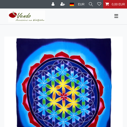
EUR
0,00 EUR
☰