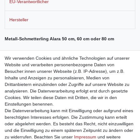
EU-Verantwortlicher
Hersteller
Metall-Schmetterling Alara 50 cm, 60 cm oder 80 cm
Wir verwenden Cookies und ähnliche Technologien auf unserer
Traditionelle Handwerkskunst macht diesen Schmetterling aus
Website und verarbeiten personenbezogene Daten von
Metall einzigartig: Die Form ist sehr fein ausgeführt, die
Besucher:innen unserer Webseite (z.B. IP-Adresse), um z.B.
vielfältigen Stanzungen machen das Motiv sehr
Inhalte und Anzeigen zu personalisieren, Medien von
filigran. Außergewöhnliches Detail: Die sanft und dennoch
Drittanbietern einzubinden oder Zugriffe auf unsere Website zu
schwungvoll gebogenen Fühler, die sich am Ende einringeln und
analysieren. Die Datenverarbeitung erfolgt erst durch gesetzte
sehr dekorativ wirken.
Cookies. Wir teilen diese Daten mit Dritten, die wir in den
Einstellungen benennen.
Die Datenverarbeitung kann mit Einwilligung oder aufgrund eines
berechtigten Interesses erfolgen. Die Zustimmung kann erteilt
oder abgelehnt werden. Es besteht das Recht, nicht einzuwilligen
und die Einwilligung zu einem späteren Zeitpunkt zu ändern oder
Impressum
Daten­schutz­erklärung
AGB
zu widerrufen. Beachten Sie unser
Impressum
und weitere