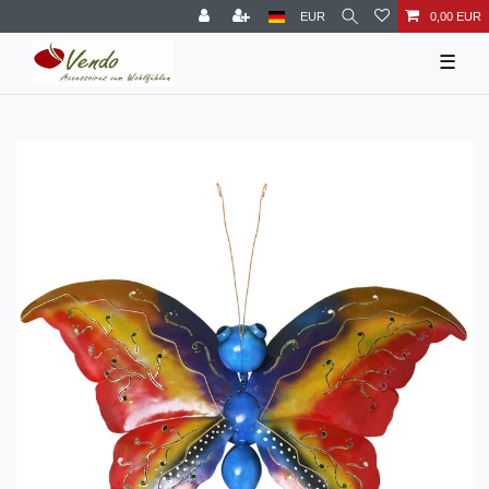
EUR
0,00 EUR
☰