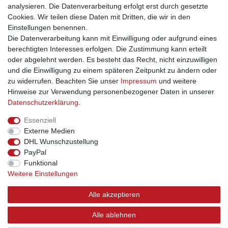
analysieren. Die Datenverarbeitung erfolgt erst durch gesetzte
Tiefe: ca. 15 cm
Cookies. Wir teilen diese Daten mit Dritten, die wir in den
Einstellungen benennen.
Die Datenverarbeitung kann mit Einwilligung oder aufgrund eines
berechtigten Interesses erfolgen. Die Zustimmung kann erteilt
oder abgelehnt werden. Es besteht das Recht, nicht einzuwilligen
und die Einwilligung zu einem späteren Zeitpunkt zu ändern oder
Impressum
Daten­schutz­erklärung
AGB
zu widerrufen. Beachten Sie unser
Impressum
und weitere
Hinweise zur Verwendung personenbezogener Daten in unserer
Daten­schutz­erklärung
.
Barrierefreiheitserklärung
Widerrufs­recht
Essenziell
Externe Medien
Kontakt
Vertrag widerrufen
DHL Wunschzustellung
PayPal
INFORMATIONEN
Funktional
Weitere Einstellungen
Über uns
Versand
Alle akzeptieren
Kontakt
Links
Alle ablehnen
Hilfe