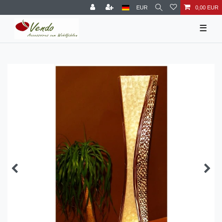
EUR
0,00 EUR
☰