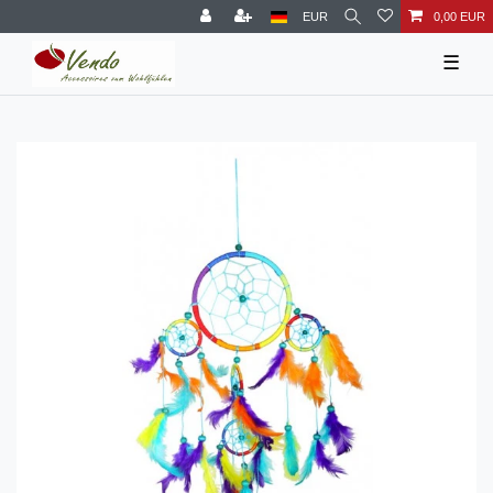
EUR
0,00 EUR
☰