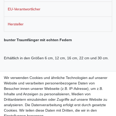
EU-Verantwortlicher
Hersteller
bunter Traumfänger mit echten Federn
Erhältlich in den Größen 6 cm, 12 cm, 16 cm, 22 cm und 30 cm.
Nach der indianischen Mythologie verschafft der Dreamcatcher
Wir verwenden Cookies und ähnliche Technologien auf unserer
mit dem Netz in der Mitte dem Schlafenden einen von Alpträumen
Website und verarbeiten personenbezogene Daten von
befreiten Schlaf. Das Gewebe lässt die guten Träume auf den
Besucher:innen unserer Webseite (z.B. IP-Adresse), um z.B.
Schlafenden herabsinken, die bösen Träume verfangen sich
Inhalte und Anzeigen zu personalisieren, Medien von
jedoch im Netz und verbrennen mit dem ersten Tageslicht.
Drittanbietern einzubinden oder Zugriffe auf unsere Website zu
analysieren. Die Datenverarbeitung erfolgt erst durch gesetzte
Cookies. Wir teilen diese Daten mit Dritten, die wir in den
Einstellungen benennen.