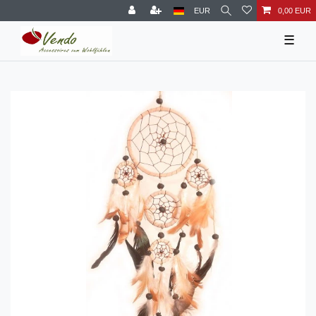
EUR
0,00 EUR
☰