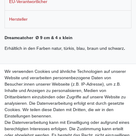
EU-Verantwortlicher
Hersteller
Dreamcatcher Ø 9 cm & 4 x klein
Erhältlich in den Farben natur, türkis, blau, braun und schwarz
.
Nach der indianischen Mythologie verschafft der Dreamcatcher
Wir verwenden Cookies und ähnliche Technologien auf unserer
mit dem Netz in der Mitte dem Schlafenden einen von Alpträumen
Website und verarbeiten personenbezogene Daten von
befreiten Schlaf. Das Gewebe lässt die guten Träume auf den
Besucher:innen unserer Webseite (z.B. IP-Adresse), um z.B.
Schlafenden herabsinken, die bösen Träume verfangen sich
Inhalte und Anzeigen zu personalisieren, Medien von
jedoch im Netz und verbrennen mit dem ersten Tageslicht.
Drittanbietern einzubinden oder Zugriffe auf unsere Website zu
analysieren. Die Datenverarbeitung erfolgt erst durch gesetzte
Cookies. Wir teilen diese Daten mit Dritten, die wir in den
Einstellungen benennen.
Die Datenverarbeitung kann mit Einwilligung oder aufgrund eines
berechtigten Interesses erfolgen. Die Zustimmung kann erteilt
oder abgelehnt werden. Es besteht das Recht, nicht einzuwilligen