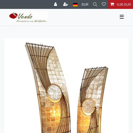
EUR
0,00 EUR
☰