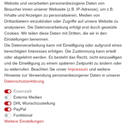
Website und verarbeiten personenbezogene Daten von
Geringe Abweichungen vom Produktfoto in Form, Farbe und
Besucher:innen unserer Webseite (z.B. IP-Adresse), um z.B.
Größe sind daher gegeben und zeigen gerade die Einzigartigkeit
Inhalte und Anzeigen zu personalisieren, Medien von
dieser künstlerischen Handarbeit. Sie erstehen ein
Drittanbietern einzubinden oder Zugriffe auf unsere Website zu
unverwechselbares Einzelstück. Diese Abweichungen sind kein
analysieren. Die Datenverarbeitung erfolgt erst durch gesetzte
Grund für Reklamationen.
Cookies. Wir teilen diese Daten mit Dritten, die wir in den
Einstellungen benennen.
Die Datenverarbeitung kann mit Einwilligung oder aufgrund eines
berechtigten Interesses erfolgen. Die Zustimmung kann erteilt
oder abgelehnt werden. Es besteht das Recht, nicht einzuwilligen
und die Einwilligung zu einem späteren Zeitpunkt zu ändern oder
Impressum
Daten­schutz­erklärung
AGB
zu widerrufen. Beachten Sie unser
Impressum
und weitere
Hinweise zur Verwendung personenbezogener Daten in unserer
Daten­schutz­erklärung
.
Barrierefreiheitserklärung
Widerrufs­recht
Essenziell
Externe Medien
Kontakt
Vertrag widerrufen
DHL Wunschzustellung
PayPal
INFORMATIONEN
Funktional
Weitere Einstellungen
Über uns