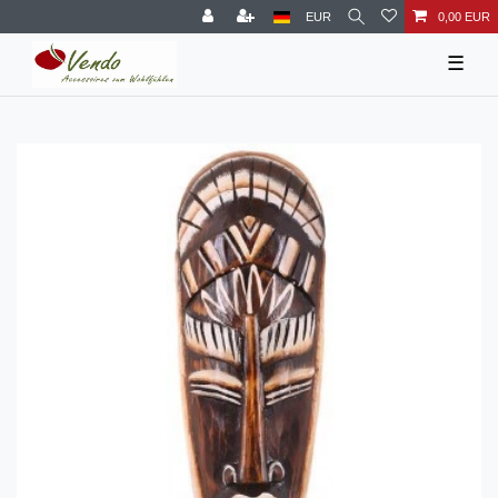
EUR
0,00 EUR
☰