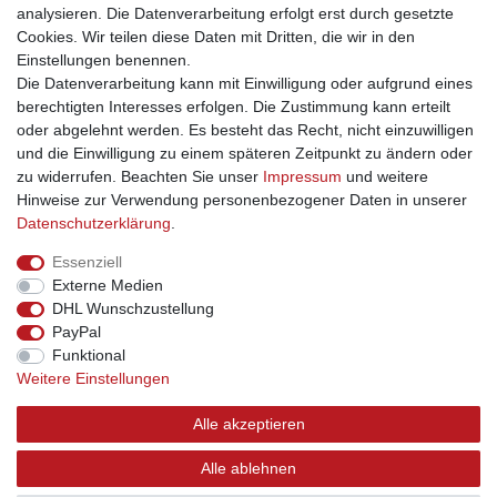
analysieren. Die Datenverarbeitung erfolgt erst durch gesetzte
die Einzigartigkeit des Produktes unterstreicht.
Cookies. Wir teilen diese Daten mit Dritten, die wir in den
Einstellungen benennen.
Die Datenverarbeitung kann mit Einwilligung oder aufgrund eines
berechtigten Interesses erfolgen. Die Zustimmung kann erteilt
oder abgelehnt werden. Es besteht das Recht, nicht einzuwilligen
und die Einwilligung zu einem späteren Zeitpunkt zu ändern oder
Impressum
Daten­schutz­erklärung
AGB
zu widerrufen. Beachten Sie unser
Impressum
und weitere
Hinweise zur Verwendung personenbezogener Daten in unserer
Daten­schutz­erklärung
.
Barrierefreiheitserklärung
Widerrufs­recht
Essenziell
Externe Medien
Kontakt
Vertrag widerrufen
DHL Wunschzustellung
PayPal
INFORMATIONEN
Funktional
Weitere Einstellungen
Über uns
Versand
Alle akzeptieren
Kontakt
Links
Alle ablehnen
Hilfe