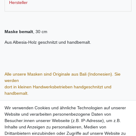
Hersteller
Maske bemalt
, 30 cm
Aus Albesia-Holz geschnitzt und handbemalt.
Alle unsere Masken sind Originale aus Bali (Indonesien). Sie
werden
dort in kleinen Handwerksbetrieben handgeschnitzt und
handbemalt.
Jede Maske ist ein Unikat aus dem Naturprodukt Holz. Daher
Wir verwenden Cookies und ähnliche Technologien auf unserer
können
Website und verarbeiten personenbezogene Daten von
leichte Abweichungen vom abgebildeten Produkt in Form, Farbe
Besucher:innen unserer Webseite (z.B. IP-Adresse), um z.B.
und
Inhalte und Anzeigen zu personalisieren, Medien von
Größe vorkommen, was keinen Raklamationsgrund darstellt,
Drittanbietern einzubinden oder Zugriffe auf unsere Website zu
sondern