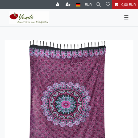
EUR
0,00 EUR
☰