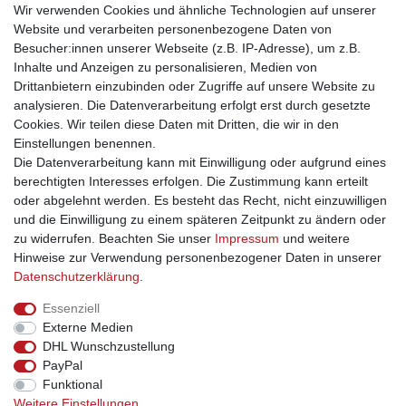
Wir verwenden Cookies und ähnliche Technologien auf unserer
Strand und Urlaub beliebt und ist in vielen Farben und Designs
Website und verarbeiten personenbezogene Daten von
ein praktisches und vielseitig einsetzbares Reiseutensil, als
Besucher:innen unserer Webseite (z.B. IP-Adresse), um z.B.
Wickelrock, Hüfttuch, als Strandtuch oder als Dekotuch.
Inhalte und Anzeigen zu personalisieren, Medien von
Drittanbietern einzubinden oder Zugriffe auf unsere Website zu
Die Sarongs können Wachsreste enthalten (Batik) die durchs
analysieren. Die Datenverarbeitung erfolgt erst durch gesetzte
Waschen entfernt werden!
Cookies. Wir teilen diese Daten mit Dritten, die wir in den
Einstellungen benennen.
Die Datenverarbeitung kann mit Einwilligung oder aufgrund eines
berechtigten Interesses erfolgen. Die Zustimmung kann erteilt
oder abgelehnt werden. Es besteht das Recht, nicht einzuwilligen
und die Einwilligung zu einem späteren Zeitpunkt zu ändern oder
Impressum
Daten­schutz­erklärung
AGB
zu widerrufen. Beachten Sie unser
Impressum
und weitere
Hinweise zur Verwendung personenbezogener Daten in unserer
Daten­schutz­erklärung
.
Barrierefreiheitserklärung
Widerrufs­recht
Essenziell
Externe Medien
Kontakt
Vertrag widerrufen
DHL Wunschzustellung
PayPal
INFORMATIONEN
Funktional
Weitere Einstellungen