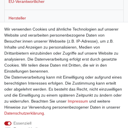
EU-Verantwortlicher
Hersteller
Wir verwenden Cookies und ähnliche Technologien auf unserer
Website und verarbeiten personenbezogene Daten von
Räucherstäbchen Goloka,
15 g
Besucher:innen unserer Webseite (z.B. IP-Adresse), um z.B.
Inhalte und Anzeigen zu personalisieren, Medien von
Drittanbietern einzubinden oder Zugriffe auf unsere Website zu
Wahlweise in den Düften: Patchouli, Lotus, Saffron, Goodearth,
analysieren. Die Datenverarbeitung erfolgt erst durch gesetzte
Chandan und Divine.
Cookies. Wir teilen diese Daten mit Dritten, die wir in den
Einstellungen benennen.
Die Datenverarbeitung kann mit Einwilligung oder aufgrund eines
berechtigten Interesses erfolgen. Die Zustimmung kann erteilt
oder abgelehnt werden. Es besteht das Recht, nicht einzuwilligen
und die Einwilligung zu einem späteren Zeitpunkt zu ändern oder
Impressum
Daten­schutz­erklärung
AGB
zu widerrufen. Beachten Sie unser
Impressum
und weitere
Hinweise zur Verwendung personenbezogener Daten in unserer
Daten­schutz­erklärung
.
Barrierefreiheitserklärung
Widerrufs­recht
Essenziell