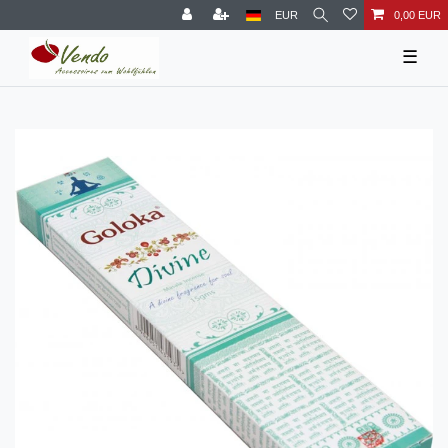
EUR
0,00 EUR
☰