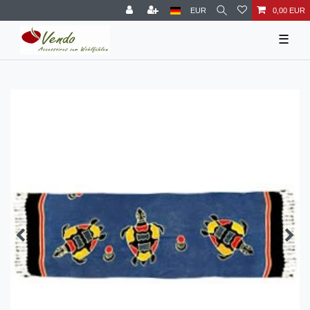
EUR
0,00 EUR
☰