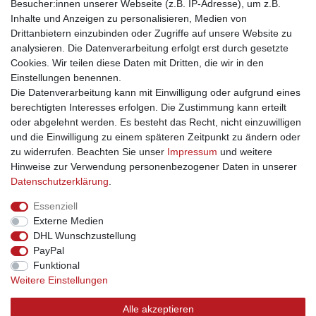
Besucher:innen unserer Webseite (z.B. IP-Adresse), um z.B.
Grösse: 175 x 60 cm
Inhalte und Anzeigen zu personalisieren, Medien von
Drittanbietern einzubinden oder Zugriffe auf unsere Website zu
Die passende Sarong-Spange finden Sie auch bei uns im
analysieren. Die Datenverarbeitung erfolgt erst durch gesetzte
Shop.
Cookies. Wir teilen diese Daten mit Dritten, die wir in den
Einstellungen benennen.
Die Datenverarbeitung kann mit Einwilligung oder aufgrund eines
berechtigten Interesses erfolgen. Die Zustimmung kann erteilt
oder abgelehnt werden. Es besteht das Recht, nicht einzuwilligen
und die Einwilligung zu einem späteren Zeitpunkt zu ändern oder
Impressum
Daten­schutz­erklärung
AGB
zu widerrufen. Beachten Sie unser
Impressum
und weitere
Hinweise zur Verwendung personenbezogener Daten in unserer
Daten­schutz­erklärung
.
Barrierefreiheitserklärung
Widerrufs­recht
Essenziell
Externe Medien
Kontakt
Vertrag widerrufen
DHL Wunschzustellung
PayPal
INFORMATIONEN
Funktional
Weitere Einstellungen
Über uns
Versand
Alle akzeptieren
Kontakt