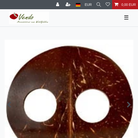
EUR
0,00 EUR
☰