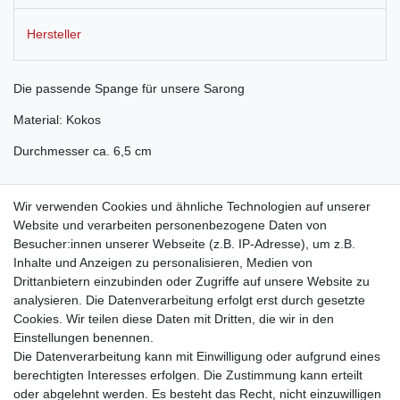
Hersteller
Die passende Spange für unsere Sarong
Material: Kokos
Durchmesser ca. 6,5 cm
Wickeln Sie Ihren Sarong um die Hüften und ziehen
Wir verwenden Cookies und ähnliche Technologien auf unserer
Sie die Enden durch die Löcher der Spange, eine
Website und verarbeiten personenbezogene Daten von
schnelle und einfache Handhabung. Die Spangen
Besucher:innen unserer Webseite (z.B. IP-Adresse), um z.B.
sind handgefertigt, deshalb fallen Sie von rund bis
Inhalte und Anzeigen zu personalisieren, Medien von
oval aus und haben immer ein anderes Muster.
Drittanbietern einzubinden oder Zugriffe auf unsere Website zu
analysieren. Die Datenverarbeitung erfolgt erst durch gesetzte
Cookies. Wir teilen diese Daten mit Dritten, die wir in den
Einstellungen benennen.
Die Datenverarbeitung kann mit Einwilligung oder aufgrund eines
berechtigten Interesses erfolgen. Die Zustimmung kann erteilt
oder abgelehnt werden. Es besteht das Recht, nicht einzuwilligen