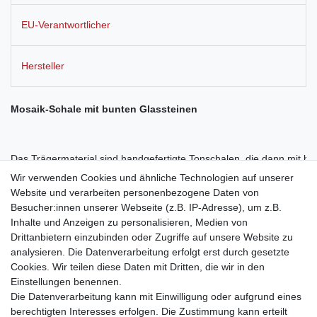
EU-Verantwortlicher
Hersteller
Mosaik-Schale mit bunten Glassteinen
Das Trägermaterial sind handgefertigte Tonschalen, die dann mit bu
Wir verwenden Cookies und ähnliche Technologien auf unserer
ausgelegt sind. Der Effekt: strahlend glänzende Farben in individu
Website und verarbeiten personenbezogene Daten von
Besucher:innen unserer Webseite (z.B. IP-Adresse), um z.B.
folgenden Farbgebungen - blau, orange, rot, lila, blau/grün, grün, ro
Inhalte und Anzeigen zu personalisieren, Medien von
Drittanbietern einzubinden oder Zugriffe auf unsere Website zu
analysieren. Die Datenverarbeitung erfolgt erst durch gesetzte
Maße der Schale: 25 x 25 cm
Cookies. Wir teilen diese Daten mit Dritten, die wir in den
Einstellungen benennen.
Die Datenverarbeitung kann mit Einwilligung oder aufgrund eines
berechtigten Interesses erfolgen. Die Zustimmung kann erteilt