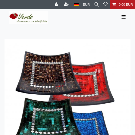
EUR
0,00 EUR
☰