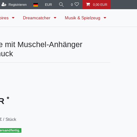
Registrieren
EUR
0
0,00 EUR
oires
Dreamcatcher
Musik & Spielzeug
te mit Muschel-Anhänger
muck
*
UR
€ / Stück
ersandfertig.