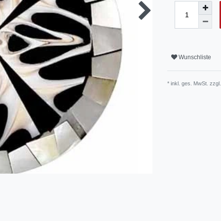
Wunschliste
* inkl. ges. MwSt. zzgl