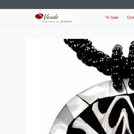
% Sale
De