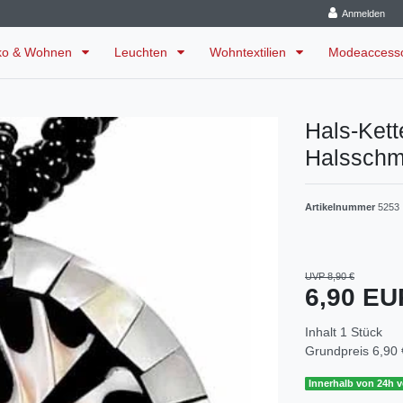
Anmelden
ko & Wohnen
Leuchten
Wohntextilien
Modeaccess
Hals-Ket
Halssch
Artikelnummer
5253
UVP 8,90 €
6,90 E
Inhalt
1
Stück
Grundpreis
6,90 
Innerhalb von 24h v