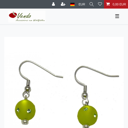
EUR
0,00 EUR
☰