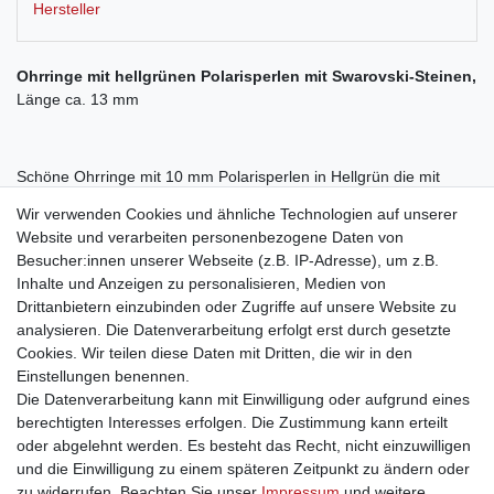
Hersteller
Ohrringe mit hellgrünen Polarisperlen mit Swarovski-Steinen,
Länge ca. 13 mm
Schöne Ohrringe mit 10 mm Polarisperlen in Hellgrün die mit
Swarovski-Steinen versetzt sind.
Wir verwenden Cookies und ähnliche Technologien auf unserer
Website und verarbeiten personenbezogene Daten von
Das Set mit der passenden Halskette finden Sie auch bei uns im
Besucher:innen unserer Webseite (z.B. IP-Adresse), um z.B.
Shop unter ID 1796.
Inhalte und Anzeigen zu personalisieren, Medien von
Drittanbietern einzubinden oder Zugriffe auf unsere Website zu
analysieren. Die Datenverarbeitung erfolgt erst durch gesetzte
Nickelfrei!
Cookies. Wir teilen diese Daten mit Dritten, die wir in den
Einstellungen benennen.
Die Datenverarbeitung kann mit Einwilligung oder aufgrund eines
berechtigten Interesses erfolgen. Die Zustimmung kann erteilt
oder abgelehnt werden. Es besteht das Recht, nicht einzuwilligen
und die Einwilligung zu einem späteren Zeitpunkt zu ändern oder
Impressum
Daten­schutz­erklärung
AGB
zu widerrufen. Beachten Sie unser
Impressum
und weitere