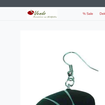
% Sale
De