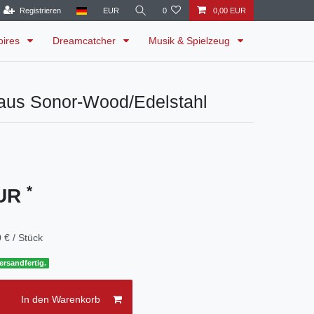
Registrieren
EUR
0
0,00 EUR
oires
Dreamcatcher
Musik & Spielzeug
 aus Sonor-Wood/Edelstahl
*
EUR
 € / Stück
ersandfertig.
In den Warenkorb