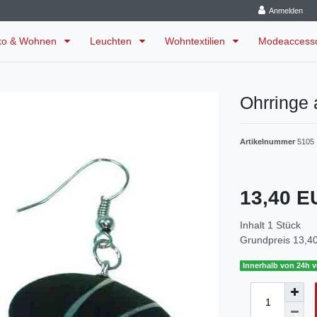
Anmelden
ko & Wohnen
Leuchten
Wohntextilien
Modeaccess
Ohrringe
Artikelnummer
5105
13,40 
Inhalt
1
Stück
Grundpreis
13,40
Innerhalb von 24h v