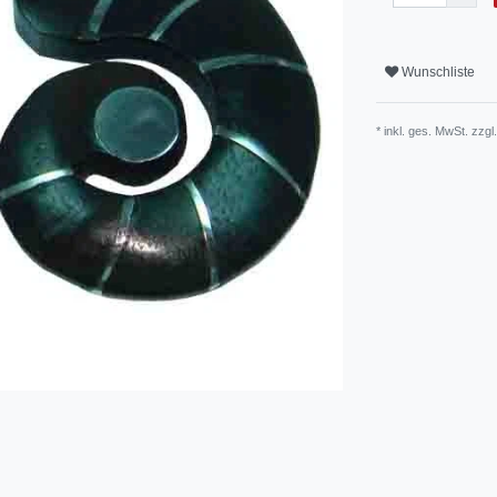
Wunschliste
* inkl. ges. MwSt. zzgl