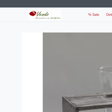
% Sale
De