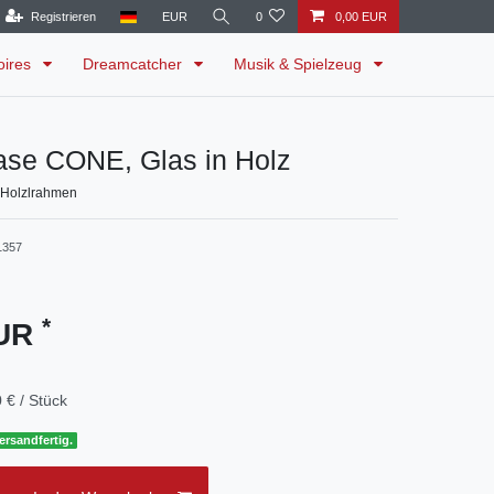
Registrieren
EUR
0
0,00 EUR
oires
Dreamcatcher
Musik & Spielzeug
ase CONE, Glas in Holz
 Holzlrahmen
1357
*
EUR
 € / Stück
ersandfertig.