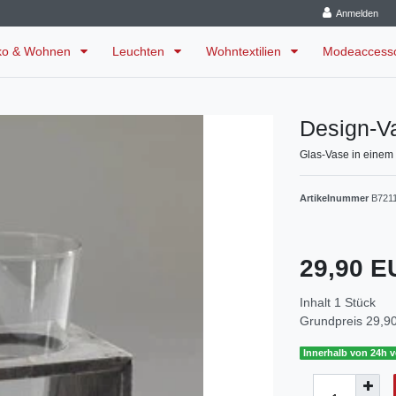
Anmelden
ko & Wohnen
Leuchten
Wohntextilien
Modeaccess
Design-V
Glas-Vase in einem
Artikelnummer
B721
29,90 
Inhalt
1
Stück
Grundpreis
29,90
Innerhalb von 24h v