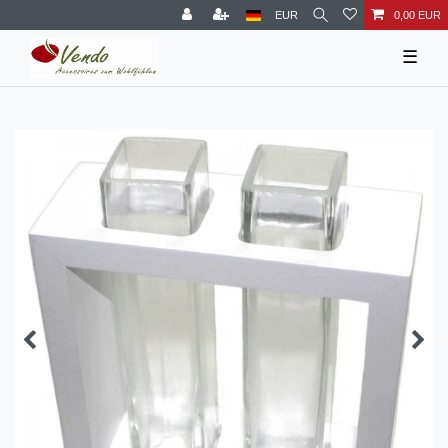
EUR
0,00 EUR
☰