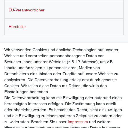
EU-Verantwortlicher
Hersteller
Blumenvase aus Glas und Holz, in weiß, schwarz oder braun
Wir verwenden Cookies und ähnliche Technologien auf unserer
erhältlich, Höhe ca. 19 cm, 2 Gläser
Website und verarbeiten personenbezogene Daten von
Besucher:innen unserer Webseite (z.B. IP-Adresse), um z.B.
Inhalte und Anzeigen zu personalisieren, Medien von
Die Vase Cora bietet jedem kleinen Strauß, einzelnen Blumen
Drittanbietern einzubinden oder Zugriffe auf unsere Website zu
oder Gräsern einen schönen Platz. Sie ist in den Farben weiß,
analysieren. Die Datenverarbeitung erfolgt erst durch gesetzte
braun oder schwarz erhältlich.
Cookies. Wir teilen diese Daten mit Dritten, die wir in den
Einstellungen benennen.
Die Datenverarbeitung kann mit Einwilligung oder aufgrund eines
berechtigten Interesses erfolgen. Die Zustimmung kann erteilt
oder abgelehnt werden. Es besteht das Recht, nicht einzuwilligen
und die Einwilligung zu einem späteren Zeitpunkt zu ändern oder
Impressum
Daten­schutz­erklärung
AGB
zu widerrufen. Beachten Sie unser
Impressum
und weitere
Hinweise zur Verwendung personenbezogener Daten in unserer