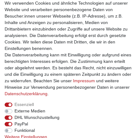
Wir verwenden Cookies und ähnliche Technologien auf unserer
Website und verarbeiten personenbezogene Daten von
Blumen-Vase LOVATT
Besucher:innen unserer Webseite (z.B. IP-Adresse), um z.B.
Inhalte und Anzeigen zu personalisieren, Medien von
Design-Vase in modernem Look - Treppenförmig zieht sich die
Drittanbietern einzubinden oder Zugriffe auf unsere Website zu
Vase ca. 26 cm in die Höhe. Sie eignet sich für einzelne Blumen
analysieren. Die Datenverarbeitung erfolgt erst durch gesetzte
und kleine Sträuße.
Cookies. Wir teilen diese Daten mit Dritten, die wir in den
Einstellungen benennen.
Die Datenverarbeitung kann mit Einwilligung oder aufgrund eines
berechtigten Interesses erfolgen. Die Zustimmung kann erteilt
oder abgelehnt werden. Es besteht das Recht, nicht einzuwilligen
und die Einwilligung zu einem späteren Zeitpunkt zu ändern oder
Impressum
Daten­schutz­erklärung
AGB
zu widerrufen. Beachten Sie unser
Impressum
und weitere
Hinweise zur Verwendung personenbezogener Daten in unserer
Daten­schutz­erklärung
.
Barrierefreiheitserklärung
Widerrufs­recht
Essenziell
Externe Medien
Kontakt
Vertrag widerrufen
DHL Wunschzustellung
PayPal
INFORMATIONEN
Funktional
Weitere Einstellungen