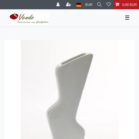
EUR
0,00 EUR
☰